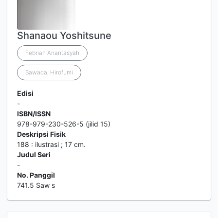
Shanaou Yoshitsune
Febrian Anantasyah
Sawada, Hirofumi
Edisi
-
ISBN/ISSN
978-979-230-526-5 (jilid 15)
Deskripsi Fisik
188 : ilustrasi ; 17 cm.
Judul Seri
-
No. Panggil
741.5 Saw s