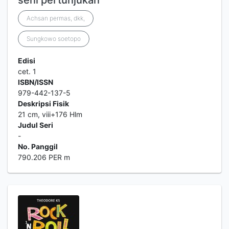
seni pertunjukan
Achsan permas, dkk,
Sungkowo soetopo
Edisi
cet. 1
ISBN/ISSN
979-442-137-5
Deskripsi Fisik
21 cm, viii+176 Hlm
Judul Seri
-
No. Panggil
790.206 PER m