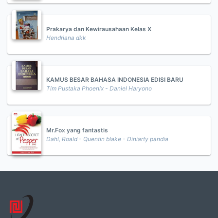
Prakarya dan Kewirausahaan Kelas X
Hendriana dkk
KAMUS BESAR BAHASA INDONESIA EDISI BARU
Tim Pustaka Phoenix - Daniel Haryono
Mr.Fox yang fantastis
Dahl, Roald - Quentin blake - Diniarty pandia