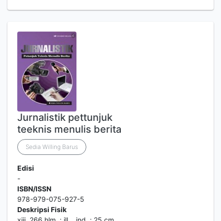
Jurnalistik pettunjuk
teeknis menulis berita
Sedia Willing Barus
Edisi
-
ISBN/ISSN
978-979-075-927-5
Deskripsi Fisik
xiii, 266 hlm. : ill. , ind. ; 25 cm