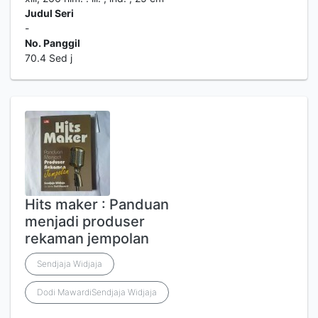
Judul Seri
-
No. Panggil
70.4 Sed j
Hits maker : Panduan
menjadi produser
rekaman jempolan
Sendjaja Widjaja
Dodi MawardiSendjaja Widjaja