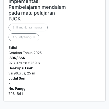
Implementasi
Pembelajaran mendalam
pada mata pelajaran
PJOK
Brilliant Nur rahmawan
Ary Setyaningsih
Edisi
Cetakan Tahun 2025
ISBN/ISSN
978 979 28 5769 6
Deskripsi Fisik
viii,96.:ilus; 25 m
Judul Seri
-
No. Panggil
796 Bri I