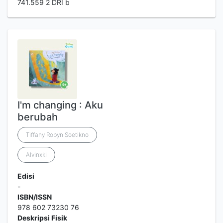
741.559 2 DRI b
I'm changing : Aku
berubah
Tiffany Robyn Soetikno
Alvinxki
Edisi
-
ISBN/ISSN
978 602 73230 76
Deskripsi Fisik