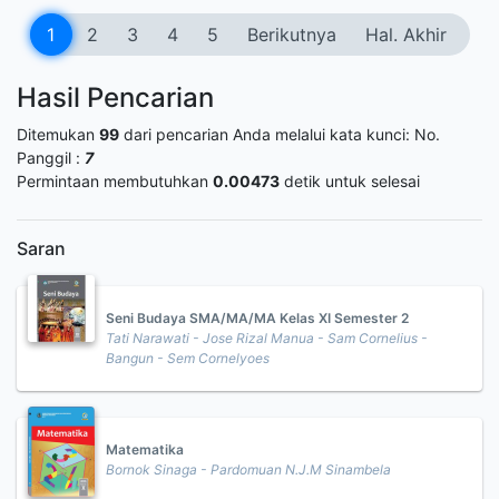
1
2
3
4
5
Berikutnya
Hal. Akhir
Hasil Pencarian
Ditemukan
99
dari pencarian Anda melalui kata kunci:
No.
Panggil :
7
Permintaan membutuhkan
0.00473
detik untuk selesai
Saran
Seni Budaya SMA/MA/MA Kelas XI Semester 2
Tati Narawati - Jose Rizal Manua - Sam Cornelius -
Bangun - Sem Cornelyoes
Matematika
Bornok Sinaga - Pardomuan N.J.M Sinambela