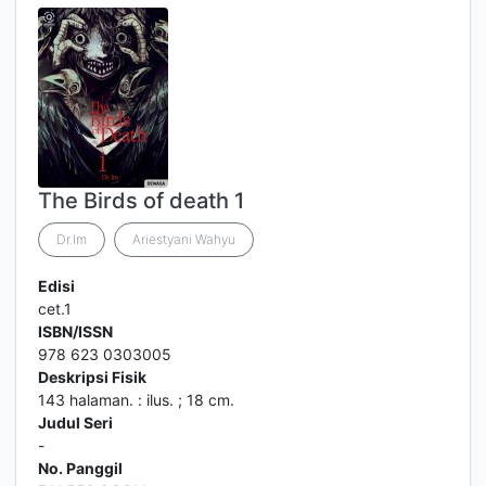
The Birds of death 1
Dr.Im
Ariestyani Wahyu
Edisi
cet.1
ISBN/ISSN
978 623 0303005
Deskripsi Fisik
143 halaman. : ilus. ; 18 cm.
Judul Seri
-
No. Panggil