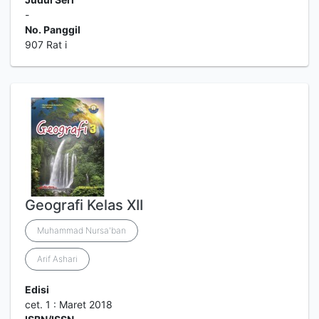
-
No. Panggil
907 Rat i
Geografi Kelas XII
Muhammad Nursa'ban
Arif Ashari
Edisi
cet. 1 : Maret 2018