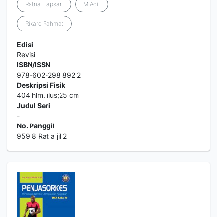
Ratna Hapsari
M.Adil
Rikard Rahmat
Edisi
Revisi
ISBN/ISSN
978-602-298 892 2
Deskripsi Fisik
404 hlm.;ilus;25 cm
Judul Seri
-
No. Panggil
959.8 Rat a jil 2