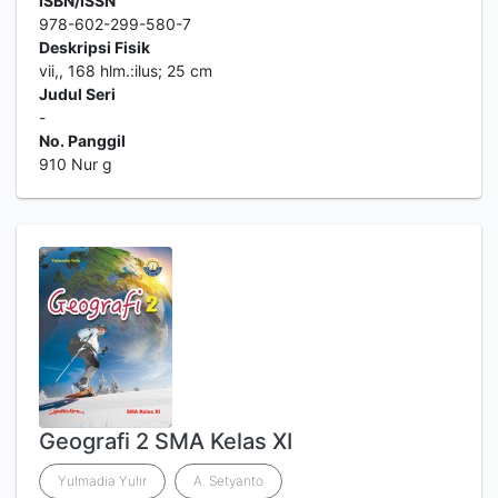
ISBN/ISSN
978-602-299-580-7
Deskripsi Fisik
vii,, 168 hlm.:ilus; 25 cm
Judul Seri
-
No. Panggil
910 Nur g
Geografi 2 SMA Kelas XI
Yulmadia Yulir
A. Setyanto