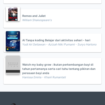
Remeo and Juliet
William Shakespeare's
AI Tanpa koding Belajar dari aktivitas sehari - hari
Yudi Ari Setiawan - Azizah Niki Purnami - Suryo Hartono
Watch my baby grow : ikutan perkembangan bayi di
tahun pertamanya serta cari tahu tentang pikiran dan
perasaan bayi anda
Hanissa Emiria - Khairi Rumantati