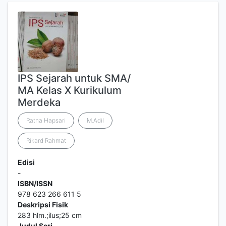
IPS Sejarah untuk SMA/
MA Kelas X Kurikulum
Merdeka
Ratna Hapsari
M.Adil
Rikard Rahmat
Edisi
-
ISBN/ISSN
978 623 266 611 5
Deskripsi Fisik
283 hlm.;ilus;25 cm
Judul Seri