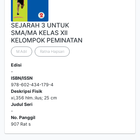
SEJARAH 3 UNTUK
SMA/MA KELAS XII
KELOMPOK PEMINATAN
M.Adil
Ratna Hapsari
Edisi
-
ISBN/ISSN
978-602-434-179-4
Deskripsi Fisik
xi,356 hlm.:ilus; 25 cm
Judul Seri
-
No. Panggil
907 Rat s